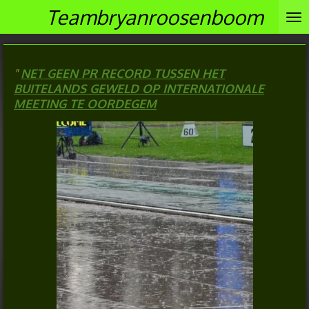
Teambryanroosenboom
Ga
direct
naar
de
"
NET GEEN PR RECORD TUSSEN HET
hoofdinhoud
BUITELANDS GEWELD OP INTERNATIONALE
MEETING TE OORDEGEM