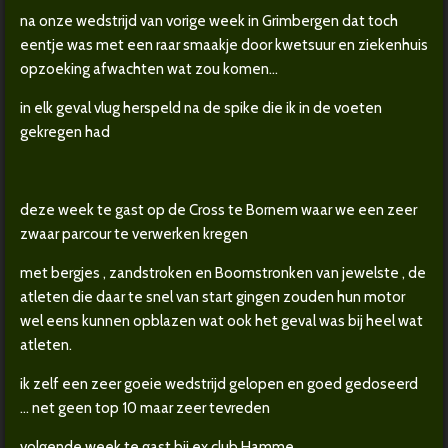
na onze wedstrijd van vorige week in Grimbergen dat toch
eentje was met een raar smaakje door kwetsuur en ziekenhuis
opzoeking afwachten wat zou komen...
in elk geval vlug herspeld na de spike die ik in de voeten
gekregen had
deze week te gast op de Cross te Bornem waar we een zeer
zwaar parcour te verwerken kregen
met bergjes , zandstroken en Boomstronken van jewelste , de
atleten die daar te snel van start gingen zouden hun motor
wel eens kunnen opblazen wat ook het geval was bij heel wat
atleten.
ik zelf een zeer goeie wedstrijd gelopen en goed gedoseerd
... net geen top 10 maar zeer tevreden
volgende week te gast bij ex club Hamme