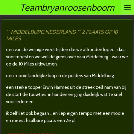
Teambryanroosenboom
Ga
direct
naar
de
"" MIDDELBURG NEDERLAND "" 2 PLAATS OP 10
hoofdinhoud
MILES
een van de weinige wedstrijden die we al konden lopen , daar
voor moesten we wel de grens over naar Middelburg .. waar we
op de 10 Miles uitkwamen.
een mooie landelijke loop in de polders van Middelburg.
een sterke topper Erwin Harmes uit de streek zelf nam van bij
de start de touwtjes in handen en ging duidelijk wat te snel
voor iedereen
ik zelf liet ook begaan .. en liep eigen tempo met een mooie
en meest haalbare plaats een 2é pl