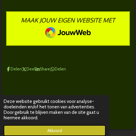
MAAK JOUW EIGEN WEBSITE MET
JOUWWEB
Delen
Deel
Share
Delen
Deze website gebruikt cookies voor analyse-
doeleinden en/of het tonen van advertenties.
© 2016 - 2026 Teambryanroosenboom
Door gebruik te blijven maken van de site gaat u
Powered by
JouwWeb
hiermee akkoord.
Akkoord