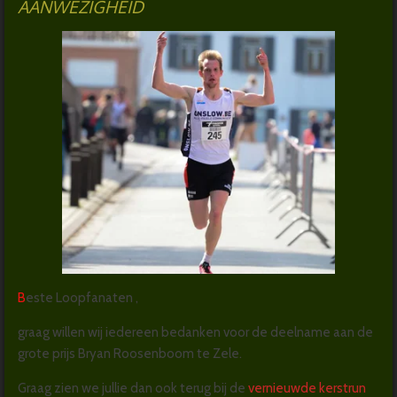
AANWEZIGHEID
B
este Loopfanaten ,
graag willen wij iedereen bedanken voor de deelname aan de
grote prijs Bryan Roosenboom te Zele.
Graag zien we jullie dan ook terug bij de
vernieuwde kerstrun