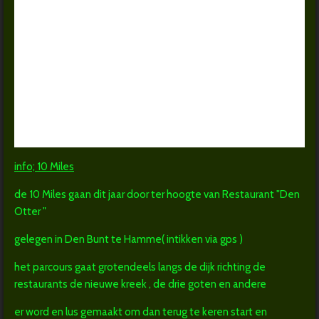
info; 10 Miles
de 10 Miles gaan dit jaar door ter hoogte van Restaurant "Den
Otter "
gelegen in Den Bunt te Hamme( intikken via gps )
het parcours gaat grotendeels langs de dijk richting de
restaurants de nieuwe kreek , de drie goten en andere
er word en lus gemaakt om dan terug te keren start en