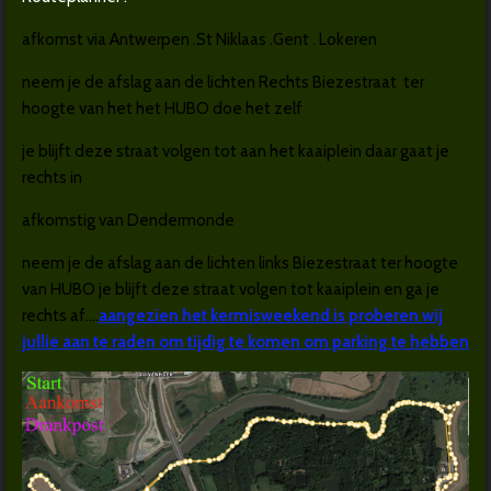
afkomst via Antwerpen .St Niklaas .Gent . Lokeren
neem je de afslag aan de lichten Rechts Biezestraat ter
hoogte van het het HUBO doe het zelf
je blijft deze straat volgen tot aan het kaaiplein daar gaat je
rechts in
afkomstig van Dendermonde
neem je de afslag aan de lichten links Biezestraat ter hoogte
van HUBO je blijft deze straat volgen tot kaaiplein en ga je
rechts af....
aangezien het kermisweekend is proberen wij
jullie aan te raden om tijdig te komen om parking te hebben